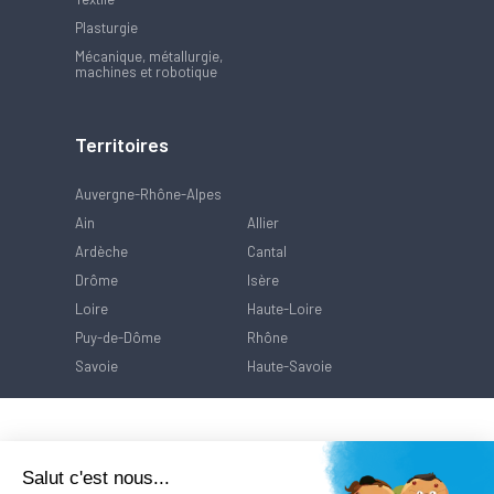
Plasturgie
Mécanique, métallurgie,
machines et robotique
Territoires
Auvergne-Rhône-Alpes
Ain
Allier
Ardèche
Cantal
Drôme
Isère
Loire
Haute-Loire
Puy-de-Dôme
Rhône
Savoie
Haute-Savoie
Salut c'est nous...