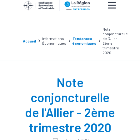
Note
conjoncturelle
Informations
Tendances
de l'Allier -
Accueil
Économiques
économiques
2ème
trimestre
2020
Note
conjoncturelle
de l'Allier - 2ème
trimestre 2020