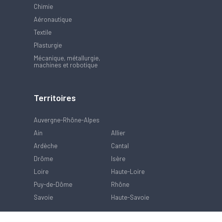
Chimie
Aéronautique
Textile
Plasturgie
Mécanique, métallurgie,
machines et robotique
Territoires
Auvergne-Rhône-Alpes
Ain
Allier
Ardèche
Cantal
Drôme
Isère
Loire
Haute-Loire
Puy-de-Dôme
Rhône
Savoie
Haute-Savoie