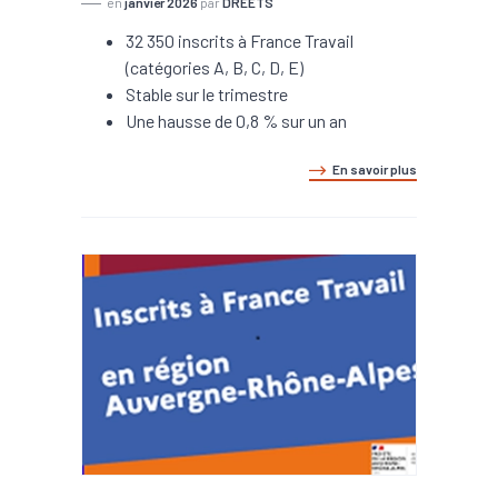
en
janvier 2026
par
DREETS
32 350 inscrits à France Travail
(catégories A, B, C, D, E)
Stable sur le trimestre
Une hausse de 0,8 % sur un an
En savoir plus