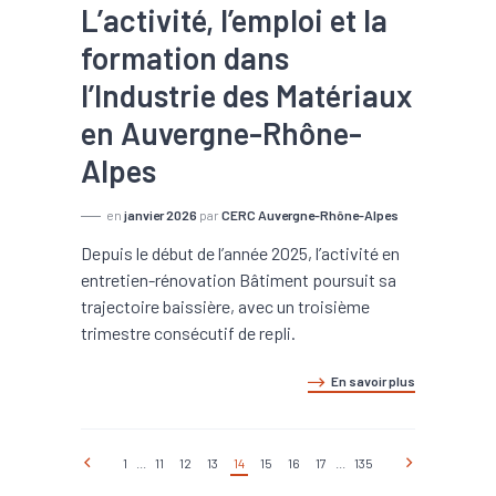
L’activité, l’emploi et la
formation dans
l’Industrie des Matériaux
en Auvergne-Rhône-
Alpes
en
janvier 2026
par
CERC Auvergne-Rhône-Alpes
Depuis le début de l’année 2025, l’activité en
entretien-rénovation Bâtiment poursuit sa
trajectoire baissière, avec un troisième
trimestre consécutif de repli.
En savoir plus
1
...
11
12
13
14
15
16
17
...
135