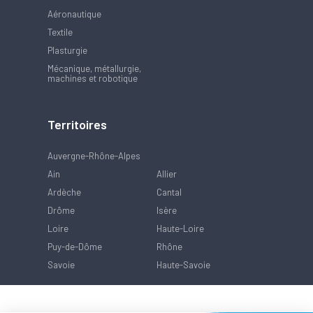
Aéronautique
Textile
Plasturgie
Mécanique, métallurgie,
machines et robotique
Territoires
Auvergne-Rhône-Alpes
Ain
Allier
Ardèche
Cantal
Drôme
Isère
Loire
Haute-Loire
Puy-de-Dôme
Rhône
Savoie
Haute-Savoie