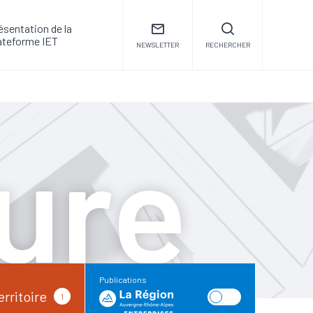
ésentation de la
ateforme IET
NEWSLETTER
RECHERCHER
ure
Publications
erritoire
1