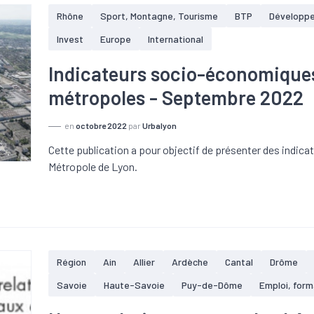
Rhône
Sport, Montagne, Tourisme
BTP
Développ
Invest
Europe
International
Indicateurs socio-économiques
métropoles - Septembre 2022
en
octobre 2022
par
Urbalyon
Cette publication a pour objectif de présenter des indic
Métropole de Lyon.
Région
Ain
Allier
Ardèche
Cantal
Drôme
Savoie
Haute-Savoie
Puy-de-Dôme
Emploi, form