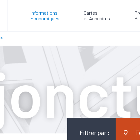
Informations
Cartes
Pr
Économiques
et Annuaires
Pl
es
jonct
Filtrer par :
T