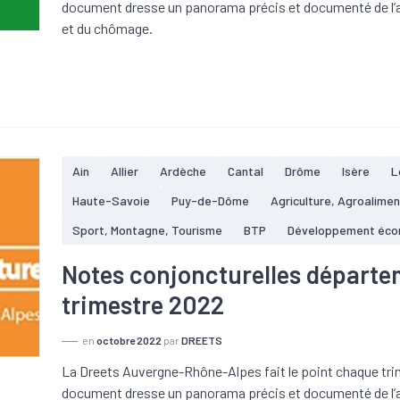
document dresse un panorama précis et documenté de l’ac
et du chômage.
Ain
Allier
Ardèche
Cantal
Drôme
Isère
L
Haute-Savoie
Puy-de-Dôme
Agriculture, Agroalimen
Sport, Montagne, Tourisme
BTP
Développement éco
Notes conjoncturelles départe
trimestre 2022
en
octobre 2022
par
DREETS
La Dreets Auvergne-Rhône-Alpes fait le point chaque trim
document dresse un panorama précis et documenté de l’ac