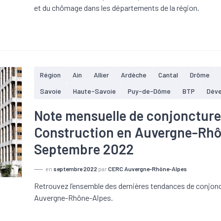
et du chômage dans les départements de la région.
Région
Ain
Allier
Ardèche
Cantal
Drôme
Savoie
Haute-Savoie
Puy-de-Dôme
BTP
Dév
Note mensuelle de conjoncture d
Construction en Auvergne-Rhô
Septembre 2022
en
septembre 2022
par
CERC Auvergne-Rhône-Alpes
Retrouvez l’ensemble des dernières tendances de conjonct
Auvergne-Rhône-Alpes.