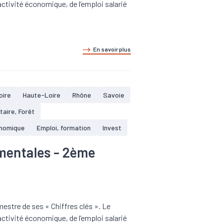
tivité économique, de l’emploi salarié
En savoir plus
oire
Haute-Loire
Rhône
Savoie
taire, Forêt
nomique
Emploi, formation
Invest
mentales - 2ème
estre de ses « Chiffres clés ». Le
tivité économique, de l’emploi salarié