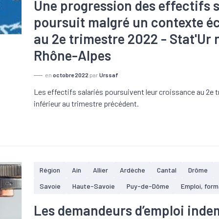
Une progression des effectifs s
poursuit malgré un contexte é
au 2e trimestre 2022 - Stat'Ur
Rhône-Alpes
en
octobre 2022
par
Urssaf
Les effectifs salariés poursuivent leur croissance au 2e
inférieur au trimestre précédent.
Région
Ain
Allier
Ardèche
Cantal
Drôme
Savoie
Haute-Savoie
Puy-de-Dôme
Emploi, form
Les demandeurs d’emploi inde