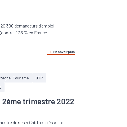
t 320 300 demandeurs d'emploi
(contre -17,6 % en France
En savoir plus
ntagne, Tourisme
BTP
t
- 2ème trimestre 2022
estre de ses « Chiffres clés ». Le