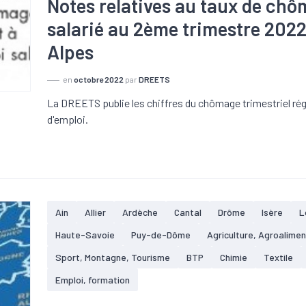
Notes relatives au taux de chôm
salarié au 2ème trimestre 20
Alpes
en
octobre 2022
par
DREETS
La DREETS publie les chiffres du chômage trimestriel rég
d'emploi.
Ain
Allier
Ardèche
Cantal
Drôme
Isère
L
Haute-Savoie
Puy-de-Dôme
Agriculture, Agroalimen
Sport, Montagne, Tourisme
BTP
Chimie
Textile
Emploi, formation