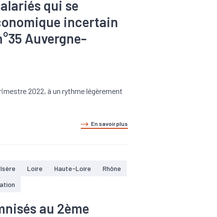
alariés qui se
conomique incertain
 n°35 Auvergne-
 trimestre 2022, à un rythme légèrement
En savoir plus
Isère
Loire
Haute-Loire
Rhône
ation
mnisés au 2ème