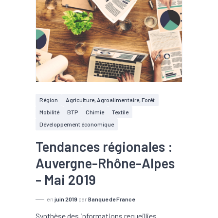
Région
Agriculture, Agroalimentaire, Forêt
Mobilité
BTP
Chimie
Textile
Développement économique
Tendances régionales :
Auvergne-Rhône-Alpes
- Mai 2019
en
juin 2019
par
Banque de France
Synthèse des informations recueillies