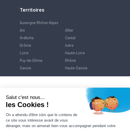
Territoires
Auvergne-Rhône-Alpes
Ain
Allier
Ardèche
Cantal
Drôme
Isère
Loire
Haute-Loire
Puy-de-Dôme
Rhône
Savoie
Haute-Savoie
Salut c'est nous...
les Cookies !
On a attendu d'être sûrs que le contenu de
ce site vous intéresse avant de vous
déranger, mais on aimerait bien vous accompagner pendant votre