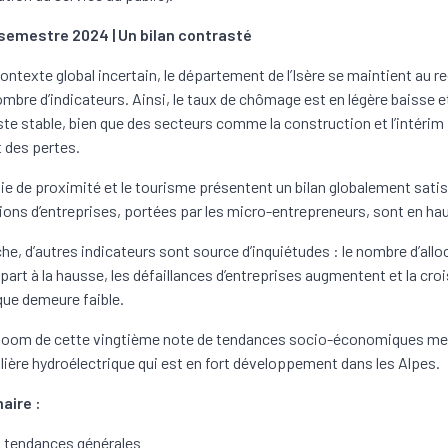
semestre 2024 | Un bilan contrasté
ontexte global incertain, le département de l’Isère se maintient au re
ombre d’indicateurs. Ainsi, le taux de chômage est en légère baisse et
este stable, bien que des secteurs comme la construction et l’intérim
 des pertes.
e de proximité et le tourisme présentent un bilan globalement satis
ions d’entreprises, portées par les micro-entrepreneurs, sont en ha
he, d’autres indicateurs sont source d’inquiétudes : le nombre d’allo
part à la hausse, les défaillances d’entreprises augmentent et la cr
ue demeure faible.
 zoom de cette vingtième note de tendances socio-économiques me
filière hydroélectrique qui est en fort développement dans les Alpes.
aire :
 tendances générales