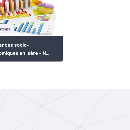
ations
ances socio-
miques en Isère - N...