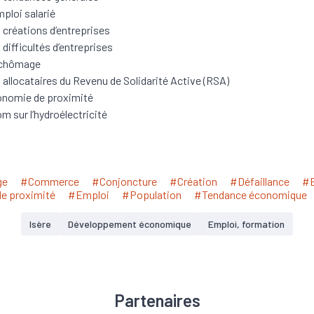
mploi salarié
 créations d’entreprises
 difficultés d’entreprises
 chômage
 allocataires du Revenu de Solidarité Active (RSA)
nomie de proximité
m sur l’hydroélectricité
ge
#Commerce
#Conjoncture
#Création
#Défaillance
#
de proximité
#Emploi
#Population
#Tendance économique
Isère
Développement économique
Emploi, formation
Partenaires