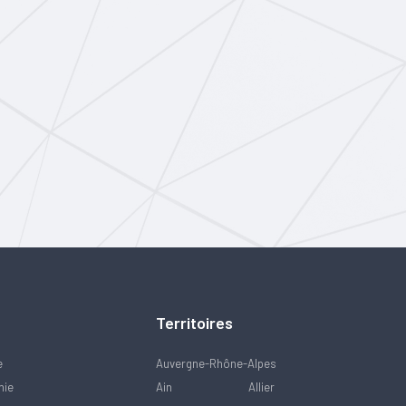
Territoires
e
Auvergne-Rhône-Alpes
mie
Ain
Allier