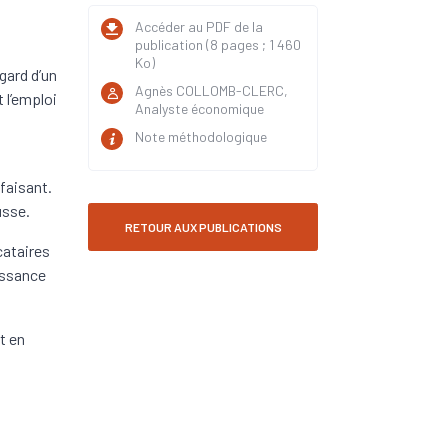
Accéder au PDF de la
publication (8 pages ; 1 460
Ko)
gard d’un
Agnès COLLOMB-CLERC,
 l’emploi
Analyste économique
Note méthodologique
faisant.
usse.
RETOUR AUX PUBLICATIONS
cataires
oissance
t en