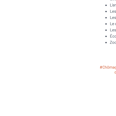
L’e
Les
Les
Le
Les
Éco
Zoo
#Chôma