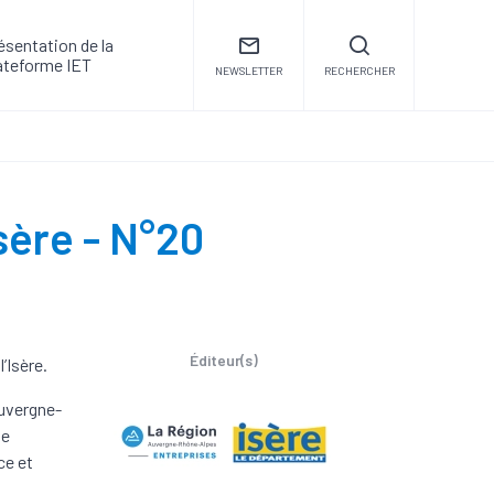
ésentation de la
ateforme IET
NEWSLETTER
RECHERCHER
ère - N°20
Éditeur(s)
’Isère.
Auvergne-
le
ce et