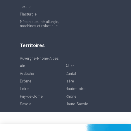
Textile
Plasturgie
Mécanique, métallurgie,
machines et robotique
Territoires
Auvergne-Rhône-Alpes
Ain
Allier
Ardèche
Cantal
Drôme
Isère
Loire
Haute-Loire
Puy-de-Dôme
Rhône
Savoie
Haute-Savoie