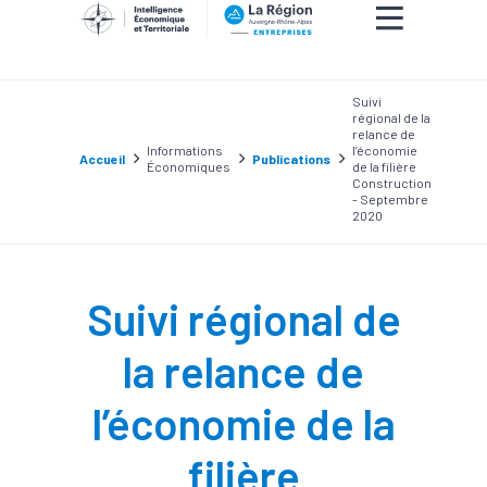
Suivi
régional de la
relance de
Informations
l’économie
Accueil
Publications
Économiques
de la filière
Construction
- Septembre
2020
Suivi régional de
la relance de
l’économie de la
filière