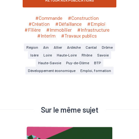
RETOUR AUX PUBLICATIONS
#Commande
#Construction
#Création
#Défaillance
#Emploi
#Filière
#Immobilier
#Infrastructure
#Interim
#Travaux publics
Région
Ain
Allier
Ardèche
Cantal
Drôme
Isère
Loire
Haute-Loire
Rhône
Savoie
Haute-Savoie
Puy-de-Dôme
BTP
Développement économique
Emploi, formation
Sur le même sujet