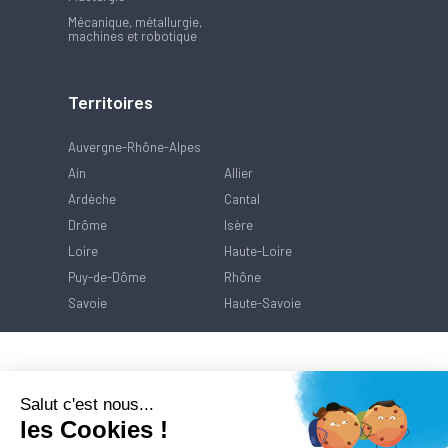
Mécanique, métallurgie,
machines et robotique
Territoires
Auvergne-Rhône-Alpes
Ain
Allier
Ardèche
Cantal
Drôme
Isère
Loire
Haute-Loire
Puy-de-Dôme
Rhône
Savoie
Haute-Savoie
Salut c'est nous...
les Cookies !