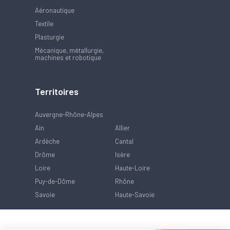
Aéronautique
Textile
Plasturgie
Mécanique, métallurgie,
machines et robotique
Territoires
Auvergne-Rhône-Alpes
Ain
Allier
Ardèche
Cantal
Drôme
Isère
Loire
Haute-Loire
Puy-de-Dôme
Rhône
Savoie
Haute-Savoie