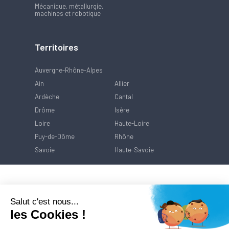
Mécanique, métallurgie,
machines et robotique
Territoires
Auvergne-Rhône-Alpes
Ain
Allier
Ardèche
Cantal
Drôme
Isère
Loire
Haute-Loire
Puy-de-Dôme
Rhône
Savoie
Haute-Savoie
Salut c'est nous...
les Cookies !