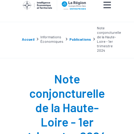
Note
conjoncturelle
Informations
de la Haute-
Accueil
Publications
Économiques
Loire - 1er
trimestre
2024
Note
conjoncturelle
de la Haute-
Loire - 1er