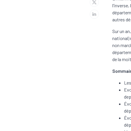
l’inverse
départeme
autres dé
Sur un an
national) 
non march
départeme
de la moi
Sommair
Les
Evo
dep
Évo
dép
Évo
dép