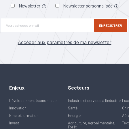
Newsletter
Newsletter personnalisée
ENREGISTRER
Accéder aux paramètres de ma newsletter
Enjeux
Secteurs
Développement économique
Industrie et services à l'industrie
Lux
Innovation
Santé
Chi
Emploi, formation
Energie
Aér
Invest
Agriculture, Agroalimentaire,
Text
Forêt