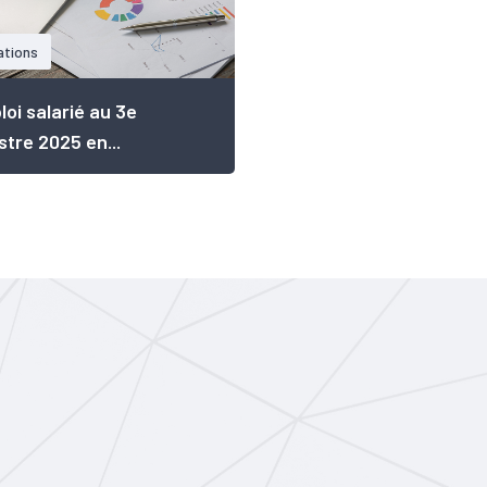
ations
loi salarié au 3e
stre 2025 en...