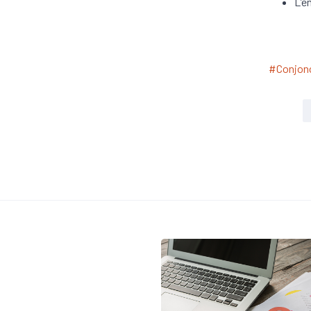
L’e
#Conjon