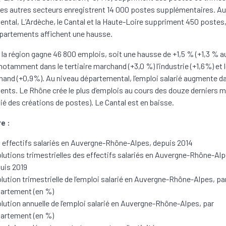
, les autres secteurs enregistrent 14 000 postes supplémentaires. A
ntal, L’Ardèche, le Cantal et la Haute-Loire suppriment 450 postes,
partements affichent une hausse.
, la région gagne 46 800 emplois, soit une hausse de +1,5 % (+1,3 % a
notamment dans le tertiaire marchand (+3,0 %) l’industrie (+1,6%) et l
and (+0,9%). Au niveau départemental, l’emploi salarié augmente da
nts. Le Rhône crée le plus d’emplois au cours des douze derniers m
tié des créations de postes). Le Cantal est en baisse.
e :
 effectifs salariés en Auvergne-Rhône-Alpes, depuis 2014
lutions trimestrielles des effectifs salariés en Auvergne-Rhône-Alp
uis 2019
lution trimestrielle de l’emploi salarié en Auvergne-Rhône-Alpes, pa
artement (en %)
lution annuelle de l’emploi salarié en Auvergne-Rhône-Alpes, par
artement (en %)