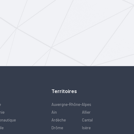
Territoires
e
Auvergne-Rhône-Alpes
mie
Ain
Allier
onautique
Ardèche
Cantal
ile
Drôme
Isère