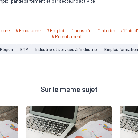
mploi par département et par secteur d’activité
cture
#Embauche
#Emploi
#Industrie
#Interim
#Main d
#Recrutement
Région
BTP
Industrie et services à l'industrie
Emploi, formation
Sur le même sujet