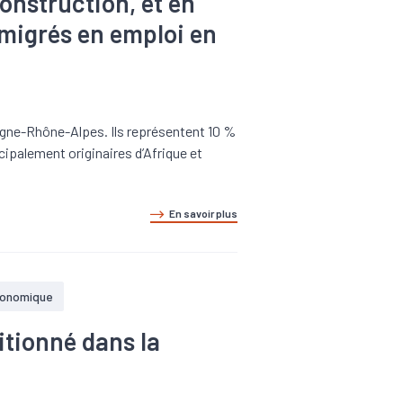
construction, et en
mmigrés en emploi en
rgne-Rhône-Alpes. Ils représentent 10 %
ncipalement originaires d’Afrique et
En savoir plus
conomique
itionné dans la