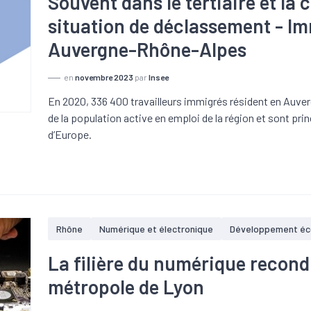
Souvent dans le tertiaire et la 
situation de déclassement - I
Auvergne-Rhône-Alpes
en
novembre 2023
par
Insee
En 2020, 336 400 travailleurs immigrés résident en Auve
de la population active en emploi de la région et sont pri
d’Europe.
Rhône
Numérique et électronique
Développement é
La filière du numérique recond
métropole de Lyon