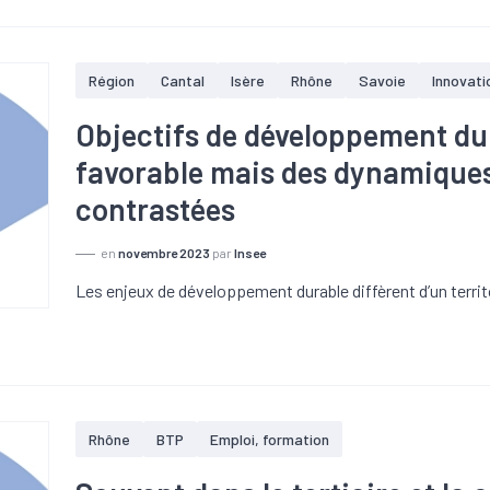
Région
Cantal
Isère
Rhône
Savoie
Innovati
Objectifs de développement dur
favorable mais des dynamiques 
contrastées
en
novembre 2023
par
Insee
Les enjeux de développement durable diffèrent d’un territo
Rhône
BTP
Emploi, formation