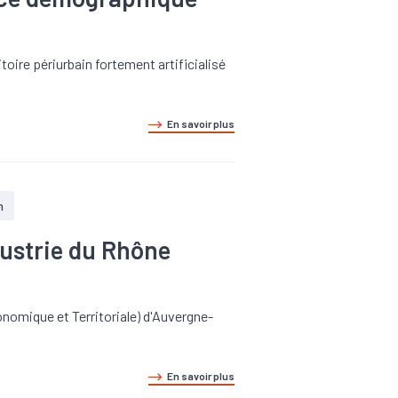
itoire périurbain fortement artificialisé
En savoir plus
n
ustrie du Rhône
onomique et Territoriale) d'Auvergne-
En savoir plus