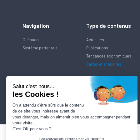
Navigation
Type de contenus
Quésaco
Actualités
Système partenarial
Publications
Tendances économiques
Cartes et annuaires
Salut c'est nous...
les Cookies !
On a attendu d'être sûrs que le contenu
de ce site vous intéresse avant de
vous déranger, mais on aimerait bien vous accompagner pendant
votre visite...
C'est OK pour vous ?
Consentements certifiés par