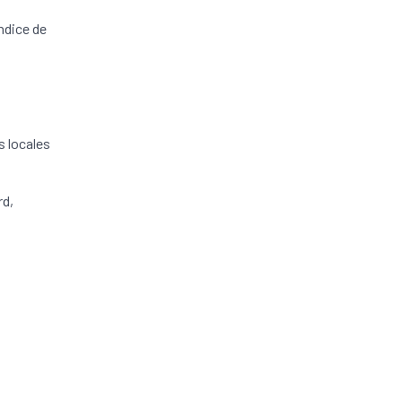
indice de
s locales
rd,