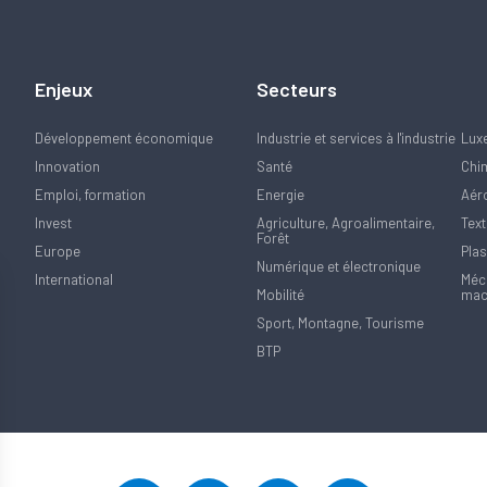
Enjeux
Secteurs
Développement économique
Industrie et services à l'industrie
Lux
Innovation
Santé
Chi
Emploi, formation
Energie
Aér
Invest
Agriculture, Agroalimentaire,
Text
Forêt
Europe
Plas
Numérique et électronique
International
Méca
Mobilité
mac
Sport, Montagne, Tourisme
BTP