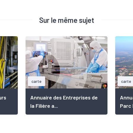
Sur le même sujet
carte
carte
urs
Annuaire des Entreprises de
Annua
la Filière a...
Parc I