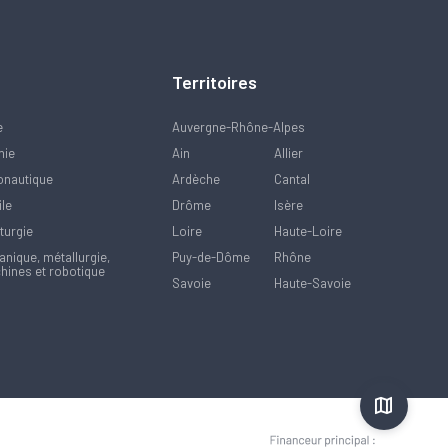
Territoires
e
Auvergne-Rhône-Alpes
mie
Ain
Allier
onautique
Ardèche
Cantal
ile
Drôme
Isère
turgie
Loire
Haute-Loire
nique, métallurgie,
Puy-de-Dôme
Rhône
hines et robotique
Savoie
Haute-Savoie
Référ