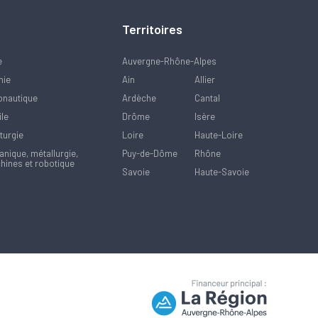
Territoires
e
Auvergne-Rhône-Alpes
mie
Ain
Allier
onautique
Ardèche
Cantal
ile
Drôme
Isère
turgie
Loire
Haute-Loire
nique, métallurgie,
Puy-de-Dôme
Rhône
hines et robotique
Savoie
Haute-Savoie