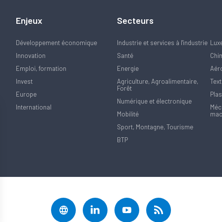
Enjeux
Secteurs
Développement économique
Industrie et services à l'industrie
Lux
Innovation
Santé
Chi
Emploi, formation
Energie
Aér
Invest
Agriculture, Agroalimentaire,
Text
Forêt
Europe
Plas
Numérique et électronique
International
Méca
Mobilité
mac
Sport, Montagne, Tourisme
BTP