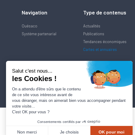
Navigation
Type de contenus
Quésaco
Actualités
Système partenarial
Publications
Tendances économiques
Cartes et annuaires
Salut c'est nous...
les Cookies !
On a attendu d'être sûrs que le contenu
de ce site vous intéresse avant de
vous déranger, mais on aimerait bien vous accompagner pendant
votre visite...
C'est OK pour vous ?
Consentements certifiés par
Non merci
Je choisis
OK pour moi