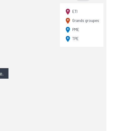
ETI
Grands groupes
PME
TPE
e.