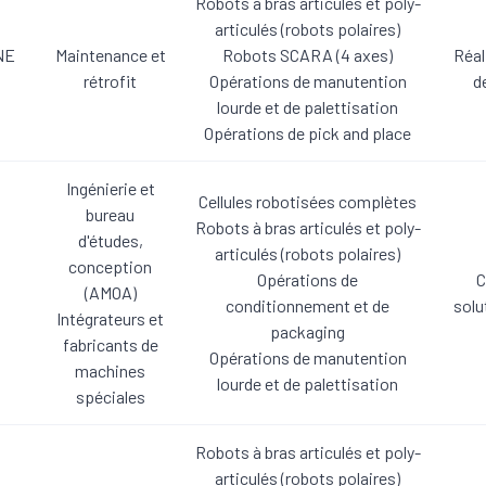
Robots à bras articulés et poly-
articulés (robots polaires)
NE
Maintenance et
Robots SCARA (4 axes)
Réal
rétrofit
Opérations de manutention
d
lourde et de palettisation
Opérations de pick and place
Ingénierie et
Cellules robotisées complètes
bureau
Robots à bras articulés et poly-
d'études,
articulés (robots polaires)
conception
Opérations de
C
(AMOA)
conditionnement et de
solu
Intégrateurs et
packaging
fabricants de
Opérations de manutention
machines
lourde et de palettisation
spéciales
Robots à bras articulés et poly-
articulés (robots polaires)