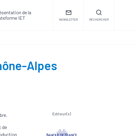
ésentation de la
ateforme IET
NEWSLETTER
RECHERCHER
hône-Alpes
Éditeur(s)
bre.
c de
roduction