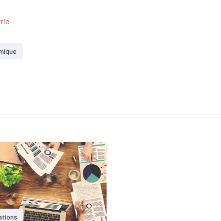
rie
mique
ations