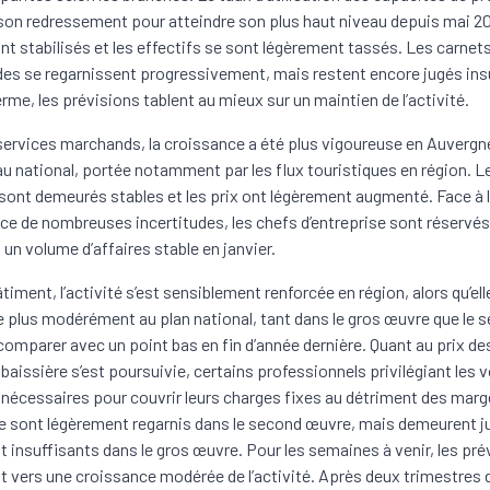
son redressement pour atteindre son plus haut niveau depuis mai 2
ont stabilisés et les effectifs se sont légèrement tassés. Les carnet
 se regarnissent progressivement, mais restent encore jugés insu
erme, les prévisions tablent au mieux sur un maintien de l’activité.
services marchands, la croissance a été plus vigoureuse en Auverg
au national, portée notamment par les flux touristiques en région. L
 sont demeurés stables et les prix ont légèrement augmenté. Face à 
ce de nombreuses incertitudes, les chefs d’entreprise sont réservés
 un volume d’affaires stable en janvier.
timent, l’activité s’est sensiblement renforcée en région, alors qu’ell
 plus modérément au plan national, tant dans le gros œuvre que le 
comparer avec un point bas en fin d’année dernière. Quant au prix des
baissière s’est poursuivie, certains professionnels privilégiant les
é nécessaires pour couvrir leurs charges fixes au détriment des marg
e sont légèrement regarnis dans le second œuvre, mais demeurent j
 insuffisants dans le gros œuvre. Pour les semaines à venir, les pré
nt vers une croissance modérée de l’activité. Après deux trimestres d