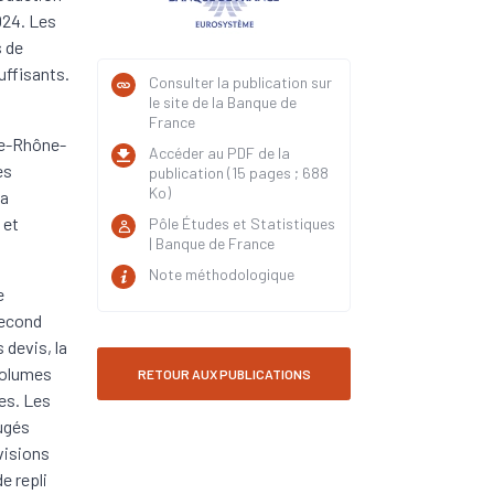
024. Les
s de
ffisants.
Consulter la publication sur
le site de la Banque de
France
ne-Rhône-
Accéder au PDF de la
es
publication (15 pages ; 688
Ko)
la
 et
Pôle Études et Statistiques
| Banque de France
Note méthodologique
e
second
 devis, la
 volumes
RETOUR AUX PUBLICATIONS
es. Les
ugés
visions
e repli