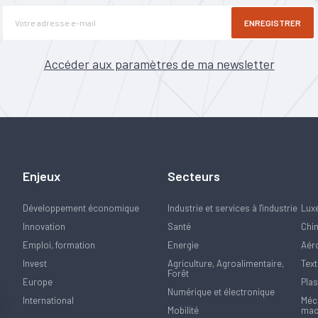
ENREGISTRER
Accéder aux paramètres de ma newsletter
Enjeux
Secteurs
Développement économique
Industrie et services à l'industrie
Lux
Innovation
Santé
Chi
Emploi, formation
Energie
Aér
Invest
Agriculture, Agroalimentaire,
Text
Forêt
Europe
Plas
Numérique et électronique
International
Méca
Mobilité
mac