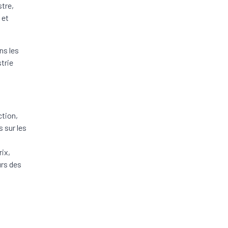
stre,
 et
ns les
strie
ction,
 sur les
rix,
urs des