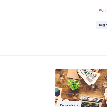
#Chif
Régi
Publications