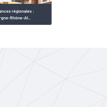
nces régionales :
gne-Rhône-Al...