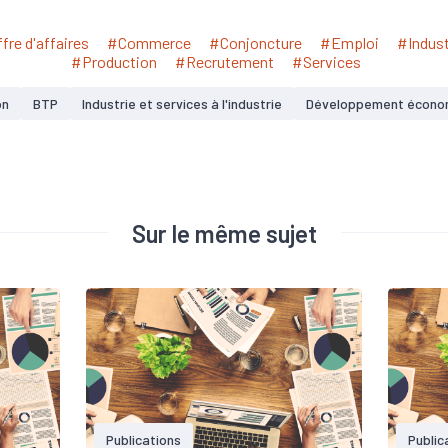
fre d'affaires
#Commerce
#Conjoncture
#Emploi
#Indust
#Production
#Recrutement
#Services
on
BTP
Industrie et services à l'industrie
Développement écono
Sur le même sujet
Publications
Public