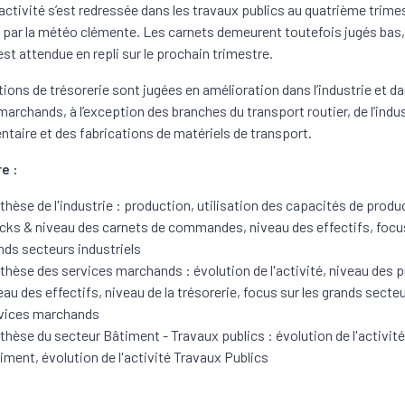
’activité s’est redressée dans les travaux publics au quatrième trime
 par la météo clémente. Les carnets demeurent toutefois jugés bas,
 est attendue en repli sur le prochain trimestre.
tions de trésorerie sont jugées en amélioration dans l’industrie et da
marchands, à l’exception des branches du transport routier, de l’indu
ntaire et des fabrications de matériels de transport.
e :
thèse de l'industrie : production, utilisation des capacités de produ
cks & niveau des carnets de commandes, niveau des effectifs, focus
nds secteurs industriels
thèse des services marchands : évolution de l'activité, niveau des p
eau des effectifs, niveau de la trésorerie, focus sur les grands secte
vices marchands
thèse du secteur Bâtiment - Travaux publics : évolution de l'activité
iment, évolution de l'activité Travaux Publics