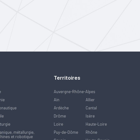
Territoires
e
Auvergne-Rhône-Alpes
mie
Ain
Allier
onautique
Ardèche
Cantal
ile
Drôme
Isère
turgie
Loire
Haute-Loire
nique, métallurgie,
Puy-de-Dôme
Rhône
hines et robotique