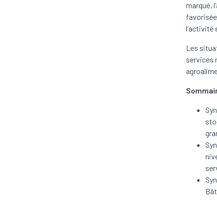
marqué, l
favorisée
l’activité
Les situa
services 
agroalime
Sommair
Syn
sto
gra
Syn
niv
ser
Syn
Bât