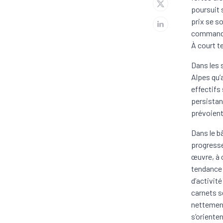
poursuit 
prix se s
commandes
À court t
Dans les 
Alpes qu’
effectifs
persistan
prévoient
Dans le bâ
progresse
œuvre, à 
tendance 
d’activit
carnets s
nettement
s’oriente