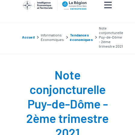
Note
conjoncturelle
Informations
Tendances
Accueil
Puy-de-Dôme
Économiques
économiques
- 2ème
trimestre 2021
Note
conjoncturelle
Puy-de-Dôme -
2ème trimestre
2021