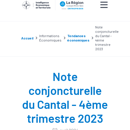
Note
conjoncturelle
Informations
Tendances
du Cantal -
Accueil
Économiques
économiques
4ème
trimestre
2023
Note
conjoncturelle
du Cantal - 4ème
trimestre 2023