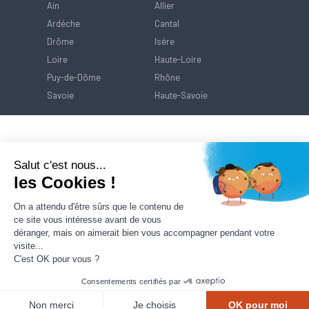
Ain
Allier
Ardèche
Cantal
Drôme
Isère
Loire
Haute-Loire
Puy-de-Dôme
Rhône
Savoie
Haute-Savoie
Salut c'est nous...
les Cookies !
On a attendu d'être sûrs que le contenu de
ce site vous intéresse avant de vous
déranger, mais on aimerait bien vous accompagner pendant votre
visite...
C'est OK pour vous ?
Consentements certifiés par
Contact
Mentions Légales
Politique de
protection des données
Non merci
Je choisis
OK pour moi