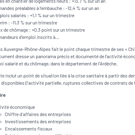
es en chantier de logements neufs : +13,7 % sur un an
andes préalables à l'embauche : -12,4 % sur un an
lois salariés : +1,1 % sur un trimestre
érim : -11,3 % sur un trimestre
x de chômage : +0,3 point sur un trimestre
andeurs d'emploi inscrits à...
s Auvergne-Rhône-Alpes fait le point chaque trimestre de ses « Chi
cument dresse un panorama précis et documenté de l’activité écon
loi salarié et du chômage, dans le département de l'Ardèche.
e inclut un point de situation liée à la crise sanitaire à partir des de
disponibles (l'activité partielle, ruptures collectives de contrats de t
ire
ivité économique
Chiffre d'affaires des entreprises
Investissements des entreprises
Encaissements fiscaux