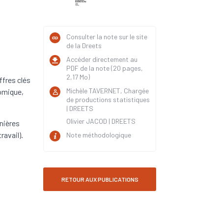
Consulter la note sur le site
de la Dreets
Accéder directement au
PDF de la note (20 pages,
2,17 Mo)
ffres clés
Michèle TAVERNET, Chargée
omique,
de productions statistiques
| DREETS
Olivier JACOD | DREETS
rnières
ravail).
Note méthodologique
RETOUR AUX PUBLICATIONS