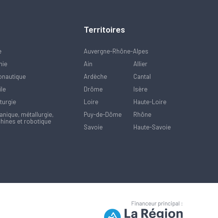
Territoires
e
Auvergne-Rhône-Alpes
mie
Ain
Allier
onautique
Ardèche
Cantal
ile
Drôme
Isère
turgie
Loire
Haute-Loire
nique, métallurgie,
Puy-de-Dôme
Rhône
hines et robotique
Savoie
Haute-Savoie