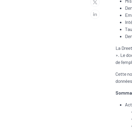
Mis
Dem
Emp
Int
Tau
Dem
La Dreet
». Le do
de l’emp
Cette not
données 
Somma
Act