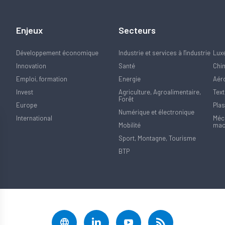
Enjeux
Secteurs
Développement économique
Industrie et services à l'industrie
Lux
Innovation
Santé
Chi
Emploi, formation
Energie
Aér
Invest
Agriculture, Agroalimentaire,
Text
Forêt
Europe
Plas
Numérique et électronique
International
Méca
Mobilité
mac
Sport, Montagne, Tourisme
BTP