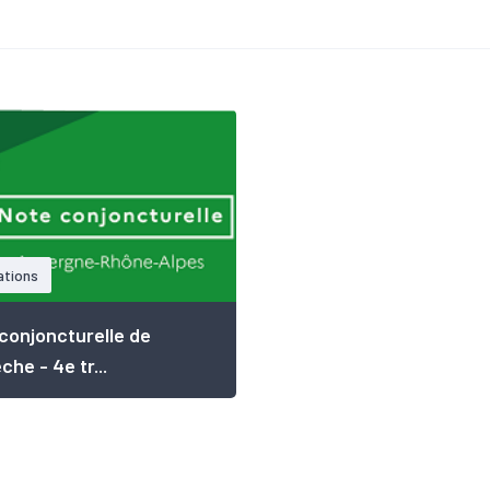
ations
conjoncturelle de
che - 4e tr...