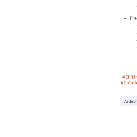
Pre
#Chiffr
#Créati
Ardèc