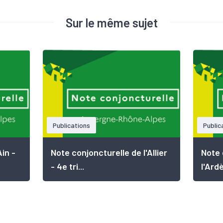
Sur le même sujet
Publications
Public
Ain -
Note conjoncturelle de l'Allier
Note 
- 4e tri...
l'Ardè