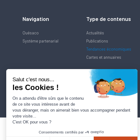
Navigation
Type de contenus
Quésaco
Actualités
Système partenarial
Publications
Tendances économiques
Cartes et annuaires
Salut c'est nous...
les Cookies !
On a attendu d'être sûrs que le contenu
de ce site vous intéresse avant de
vous déranger, mais on aimerait bien vous accompagner pendant
votre visite...
C'est OK pour vous ?
Consentements certifiés par