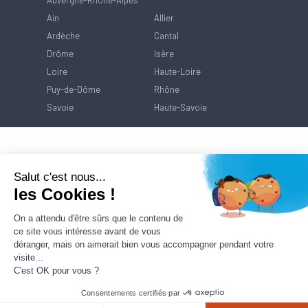
Auvergne-Rhône-Alpes
Ain
Allier
Ardèche
Cantal
Drôme
Isère
Loire
Haute-Loire
Puy-de-Dôme
Rhône
Savoie
Haute-Savoie
Salut c'est nous...
les Cookies !
On a attendu d'être sûrs que le contenu de
ce site vous intéresse avant de vous
déranger, mais on aimerait bien vous accompagner pendant votre
visite...
C'est OK pour vous ?
Consentements certifiés par
Contact
Mentions Légales
Politique de