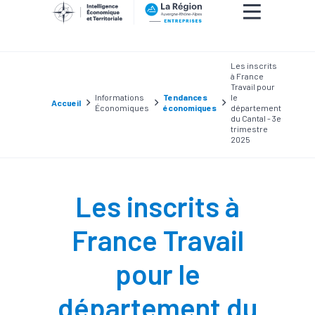
Les inscrits
à France
Travail pour
Informations
Tendances
le
Accueil
Économiques
économiques
département
du Cantal - 3e
trimestre
2025
Les inscrits à
France Travail
pour le
département du