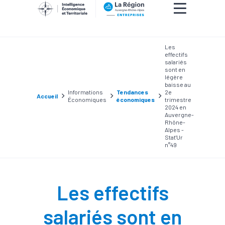
Les
effectifs
salariés
sont en
légère
baisse au
Informations
Tendances
2e
Accueil
Économiques
économiques
trimestre
2024 en
Auvergne-
Rhône-
Alpes -
Stat'Ur
n°49
Les effectifs
salariés sont en