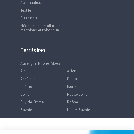
Aéronautique
Textile
Plasturgie
Mécanique, métallurgie,
machines et robotique
Territoires
Auvergne-Rhône-Alpes
Ain
Allier
Ardèche
Cantal
Drôme
Isère
Loire
Haute-Loire
Puy-de-Dôme
Rhône
Savoie
Haute-Savoie