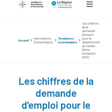
Les chiffres
de la
demande
d’emploi
Informations
Tendances
pour le
Accueil
Économiques
économiques
département
du Cantal -
3ème
trimestre
2024
Les chiffres de la
demande
d’emploi pour le