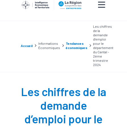
Les chiffres
de la
demande
d’emploi
Informations
Tendances
pour le
Accueil
Économiques
économiques
département
du Cantal -
2ème
trimestre
2024
Les chiffres de la
demande
d’emploi pour le