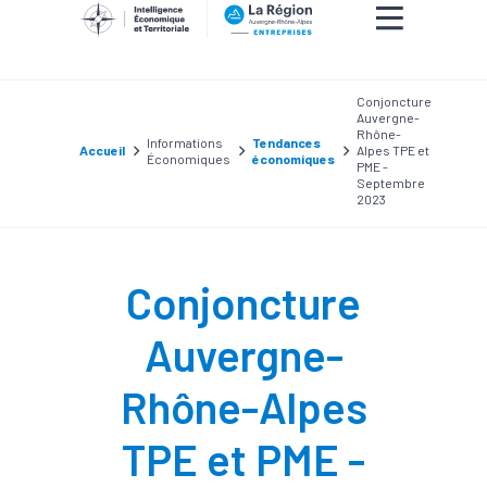
Conjoncture
Auvergne-
Rhône-
Informations
Tendances
Accueil
Alpes TPE et
Économiques
économiques
PME -
Septembre
2023
Conjoncture
Auvergne-
Rhône-Alpes
TPE et PME -