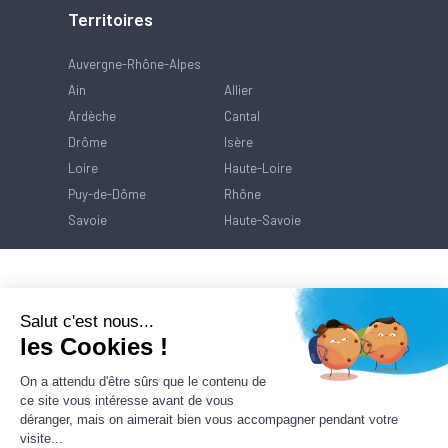
Territoires
Auvergne-Rhône-Alpes
Ain
Allier
Ardèche
Cantal
Drôme
Isère
Loire
Haute-Loire
Puy-de-Dôme
Rhône
Savoie
Haute-Savoie
Salut c'est nous...
les Cookies !
On a attendu d'être sûrs que le contenu de
ce site vous intéresse avant de vous
déranger, mais on aimerait bien vous accompagner pendant votre
visite...