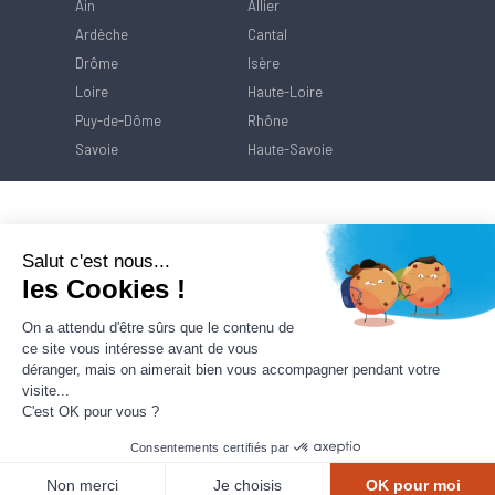
Ain
Allier
Ardèche
Cantal
Drôme
Isère
Loire
Haute-Loire
Puy-de-Dôme
Rhône
Savoie
Haute-Savoie
Salut c'est nous...
les Cookies !
On a attendu d'être sûrs que le contenu de
ce site vous intéresse avant de vous
déranger, mais on aimerait bien vous accompagner pendant votre
visite...
C'est OK pour vous ?
Consentements certifiés par
Contact
Mentions Légales
Politique de
protection des données
Non merci
Je choisis
OK pour moi