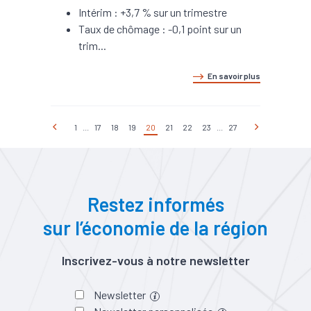
Intérim : +3,7 % sur un trimestre
Taux de chômage : -0,1 point sur un
trim...
En savoir plus
1
...
17
18
19
20
21
22
23
...
27
Restez informés
sur l’économie de la région
Inscrivez-vous à notre newsletter
Newsletter