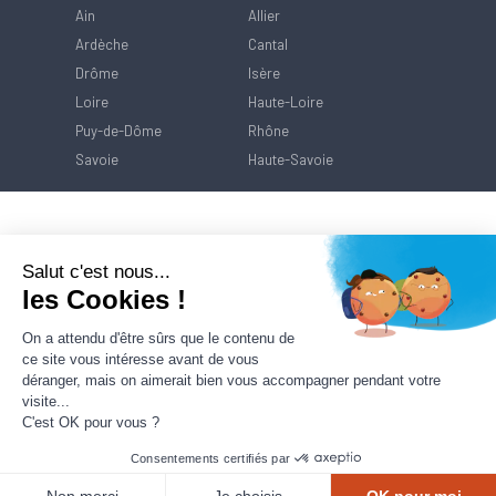
Ain
Allier
Ardèche
Cantal
Drôme
Isère
Loire
Haute-Loire
Puy-de-Dôme
Rhône
Savoie
Haute-Savoie
Salut c'est nous...
les Cookies !
On a attendu d'être sûrs que le contenu de
ce site vous intéresse avant de vous
déranger, mais on aimerait bien vous accompagner pendant votre
visite...
C'est OK pour vous ?
Consentements certifiés par
Contact
Mentions Légales
Politique de
protection des données