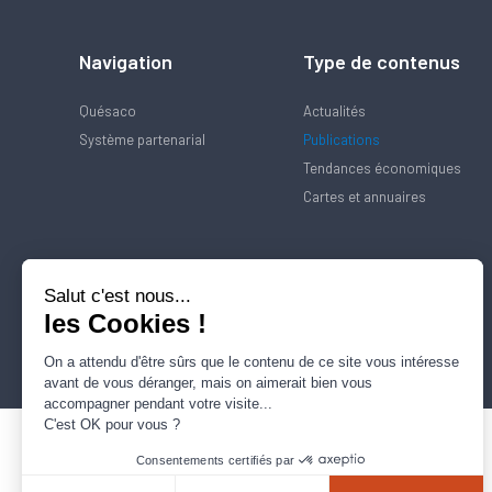
Navigation
Type de contenus
Quésaco
Actualités
Système partenarial
Publications
Tendances économiques
Cartes et annuaires
Salut c'est nous...
les Cookies !
On a attendu d'être sûrs que le contenu de ce site vous intéresse
avant de vous déranger, mais on aimerait bien vous
accompagner pendant votre visite...
C'est OK pour vous ?
Consentements certifiés par