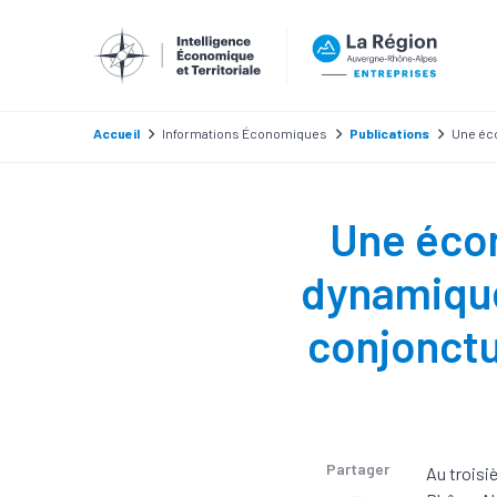
Accueil
Informations Économiques
Publications
Une éco
Une écon
dynamique
conjonctu
Partager
Au troisi