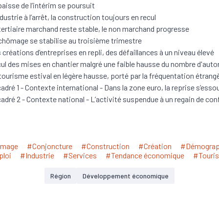
baisse de l’intérim se poursuit
ndustrie à l’arrêt, la construction toujours en recul
tertiaire marchand reste stable, le non marchand progresse
chômage se stabilise au troisième trimestre
 créations d’entreprises en repli, des défaillances à un niveau élevé
ul des mises en chantier malgré une faible hausse du nombre d'auto
tourisme estival en légère hausse, porté par la fréquentation étrang
adré 1 - Contexte international - Dans la zone euro, la reprise s’essou
adré 2 - Contexte national - L’activité suspendue à un regain de con
mage
#Conjoncture
#Construction
#Création
#Démograp
loi
#Industrie
#Services
#Tendance économique
#Touri
Région
Développement économique