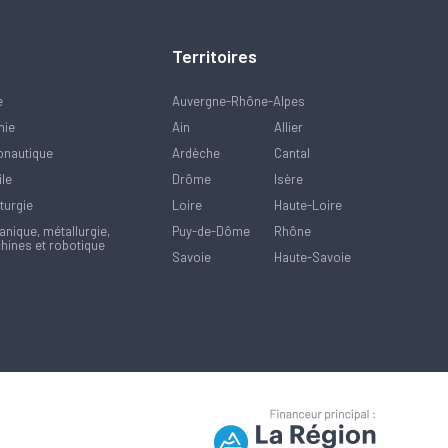
Territoires
e
Auvergne-Rhône-Alpes
mie
Ain
Allier
onautique
Ardèche
Cantal
ile
Drôme
Isère
turgie
Loire
Haute-Loire
nique, métallurgie,
Puy-de-Dôme
Rhône
hines et robotique
Savoie
Haute-Savoie