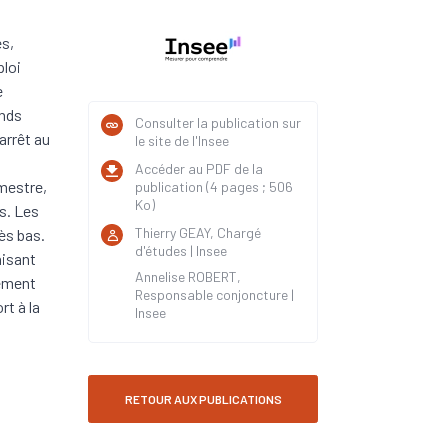
es,
ploi
e
ands
Consulter la publication sur
arrêt au
le site de l'Insee
Accéder au PDF de la
imestre,
publication (4 pages ; 506
Ko)
s. Les
Thierry GEAY, Chargé
ès bas.
d'études | Insee
aisant
Annelise ROBERT,
gement
Responsable conjoncture |
rt à la
Insee
RETOUR AUX PUBLICATIONS