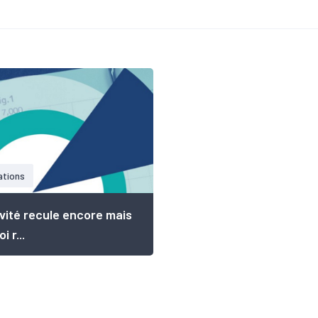
ations
ivité recule encore mais
i r...