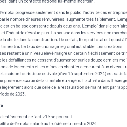
es, dans un contexte national lui-même incertain.
 l’emploi progresse seulement dans le public, l’activité des entrepris
ar le nombre d’heures rémunérées, augmente très faiblement. L’em
re est en baisse constante depuis deux ans. L’emploi dans le tertiair
et l’industrie n’évolue plus. La hausse dans les services non march
a chute dans la construction. De ce fait, l’emploi total est quasi à l’
 trimestre. Le taux de chômage régional est stable. Les créations
ises restent à un niveau élevé malgré un certain fléchissement ce tr
e les défaillances ne cessent d’augmenter sur les douze derniers moi
ions de logements et les mises en chantier demeurent à un niveau tr
e la saison touristique estivale (d’avril à septembre 2024) est satisf
ne présence accrue de la clientèle étrangère. L’activité dans l’héber
 légèrement alors que celle de la restauration se maintient par rappo
iode de 2023.
re
ralentissement de l’activité se poursuit
bilité de l’emploi salarié au troisième trimestre 2024