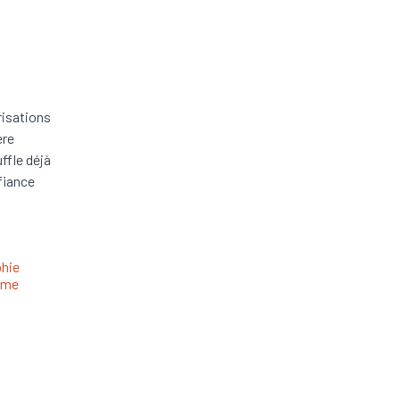
risations
ère
ffle déjà
fiance
hie
sme