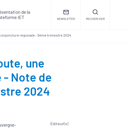
ésentation de la
ateforme IET
NEWSLETTER
RECHERCHER
 conjoncture régionale - 3ème trimestre 2024
oute, une
 - Note de
estre 2024
Éditeur(s)
uvergne-