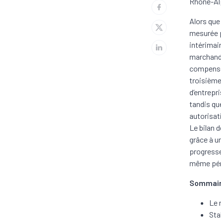
Rhône-Alp
Alors que
mesurée p
intérimai
marchand 
compense l
troisième
d’entrepr
tandis qu
autorisat
Le bilan d
grâce à u
progresse
même pér
Sommai
Le 
Sta