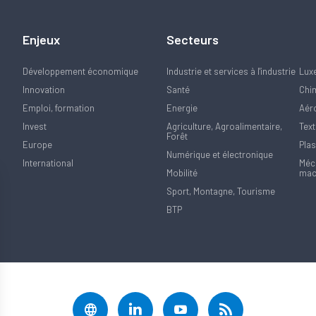
Enjeux
Secteurs
Développement économique
Industrie et services à l'industrie
Lux
Innovation
Santé
Chi
Emploi, formation
Energie
Aér
Invest
Agriculture, Agroalimentaire,
Text
Forêt
Europe
Plas
Numérique et électronique
International
Méca
Mobilité
mac
Sport, Montagne, Tourisme
BTP