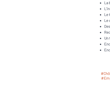
La 
L’i
Le 
Le 
Des
Rec
Un 
Enc
Enc
#Chô
#Emp