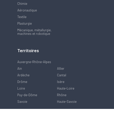
Chimie
Aéronautique
Textile
Plasturgie
Mécanique, métallurgie,
machines et robotique
Territoires
Auvergne-Rhône-Alpes
Ain
Allier
Ardèche
Cantal
Drôme
Isère
Loire
Haute-Loire
Puy-de-Dôme
Rhône
Savoie
Haute-Savoie