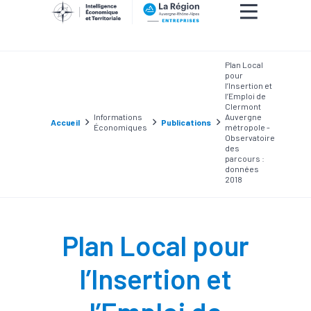
Plan Local
pour
l’Insertion et
l’Emploi de
Clermont
Informations
Auvergne
Accueil
Publications
Économiques
métropole -
Observatoire
des
parcours :
données
2018
Plan Local pour
l’Insertion et