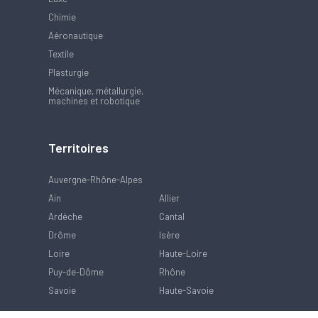
Chimie
Aéronautique
Textile
Plasturgie
Mécanique, métallurgie,
machines et robotique
Territoires
Auvergne-Rhône-Alpes
Ain
Allier
Ardèche
Cantal
Drôme
Isère
Loire
Haute-Loire
Puy-de-Dôme
Rhône
Savoie
Haute-Savoie