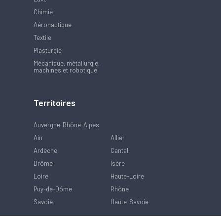
Chimie
Aéronautique
Textile
Plasturgie
Mécanique, métallurgie,
machines et robotique
Territoires
Auvergne-Rhône-Alpes
Ain
Allier
Ardèche
Cantal
Drôme
Isère
Loire
Haute-Loire
Puy-de-Dôme
Rhône
Savoie
Haute-Savoie