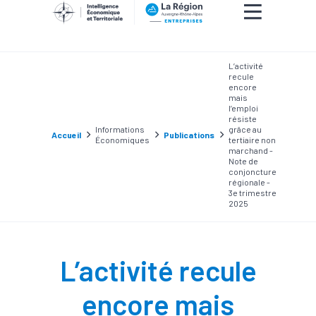
L’activité
recule
encore
mais
l’emploi
résiste
Informations
grâce au
Accueil
Publications
Économiques
tertiaire non
marchand -
Note de
conjoncture
régionale -
3e trimestre
2025
L’activité recule
encore mais