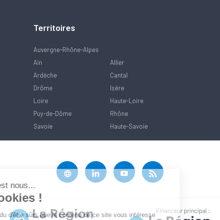
Territoires
Auvergne-Rhône-Alpes
Ain
Allier
Ardèche
Cantal
Drôme
Isère
Loire
Haute-Loire
Puy-de-Dôme
Rhône
Savoie
Haute-Savoie
Salut c'est nous...
les Cookies !
On a attendu d'être sûrs que le contenu de ce site vous intéresse