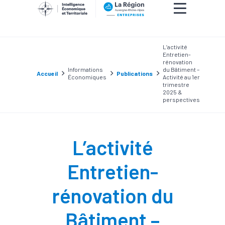
L’activité
Entretien-
rénovation
Informations
du Bâtiment –
Accueil
Publications
Économiques
Activité au 1er
trimestre
2025 &
perspectives
L’activité
Entretien-
rénovation du
Bâtiment –