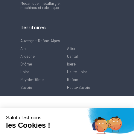
Mécanique, métallurgie,
machines et robotique
Territoires
Auvergne-Rhône-Alpes
Ain
Allier
Ardèche
Cantal
Drôme
Isère
Loire
Haute-Loire
Puy-de-Dôme
Rhône
Savoie
Haute-Savoie
Salut c'est nous...
les Cookies !