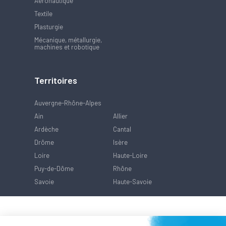
Aéronautique
Textile
Plasturgie
Mécanique, métallurgie,
machines et robotique
Territoires
Auvergne-Rhône-Alpes
Ain
Allier
Ardèche
Cantal
Drôme
Isère
Loire
Haute-Loire
Puy-de-Dôme
Rhône
Savoie
Haute-Savoie