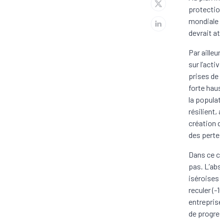
protectio
mondiale 
devrait a
Par ailleu
sur l’act
prises de
forte hau
la popula
résilient
création 
des pertes
Dans ce c
pas. L’ab
iséroises 
reculer (
entrepris
de progre