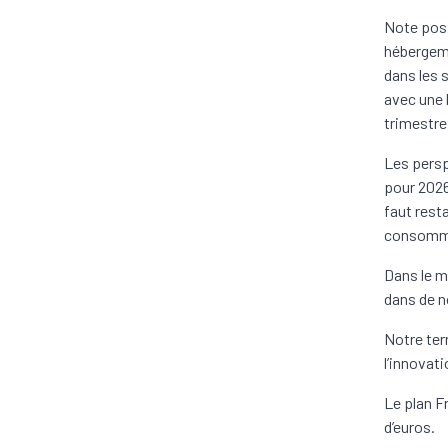
Note posi
hébergeme
dans les 
avec une 
trimestre
Les persp
pour 2026.
faut rest
consomma
Dans le m
dans de 
Notre ter
l’innovat
Le plan F
d’euros.