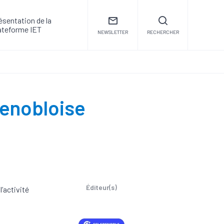
ésentation de la
ateforme IET
NEWSLETTER
RECHERCHER
renobloise
Éditeur(s)
’activité