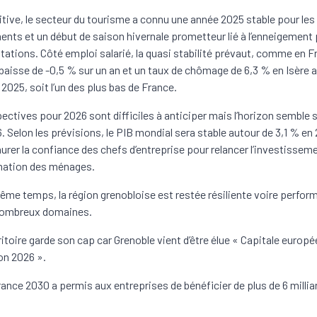
tive, le secteur du tourisme a connu une année 2025 stable pour les
nts et un début de saison hivernale prometteur lié à l’enneigement
stations. Côté emploi salarié, la quasi stabilité prévaut, comme en 
baisse de -0,5 % sur un an et un taux de chômage de 6,3 % en Isère 
 2025, soit l’un des plus bas de France.
ectives pour 2026 sont difficiles à anticiper mais l’horizon semble s’
 Selon les prévisions, le PIB mondial sera stable autour de 3,1 % en 2
aurer la confiance des chefs d’entreprise pour relancer l’investisseme
tion des ménages.
ême temps, la région grenobloise est restée résiliente voire perfor
nombreux domaines.
ritoire garde son cap car Grenoble vient d’être élue « Capitale europ
ion 2026 ».
rance 2030 a permis aux entreprises de bénéficier de plus de 6 millia