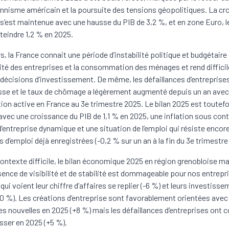
nnisme américain et la poursuite des tensions géopolitiques. La cr
s’est maintenue avec une hausse du PIB de 3,2 %, et en zone Euro, l
tteindre 1,2 % en 2025.
rs, la France connait une période d’instabilité politique et budgétaire
ivité des entreprises et la consommation des ménages et rend difficil
 décisions d’investissement. De même, les défaillances d’entreprise
sse et le taux de chômage a légèrement augmenté depuis un an avec
tion active en France au 3e trimestre 2025. Le bilan 2025 est toutefo
, avec une croissance du PIB de 1,1 % en 2025, une inflation sous cont
d’entreprise dynamique et une situation de l’emploi qui résiste encor
 d’emploi déjà enregistrées (-0,2 % sur un an à la fin du 3e trimestre
ontexte difficile, le bilan économique 2025 en région grenobloise ma
sence de visibilité et de stabilité est dommageable pour nos entrepr
qui voient leur chiffre d’affaires se replier (-6 %) et leurs investiss
-10 %). Les créations d’entreprise sont favorablement orientées avec
es nouvelles en 2025 (+8 %) mais les défaillances d’entreprises ont 
sser en 2025 (+5 %).