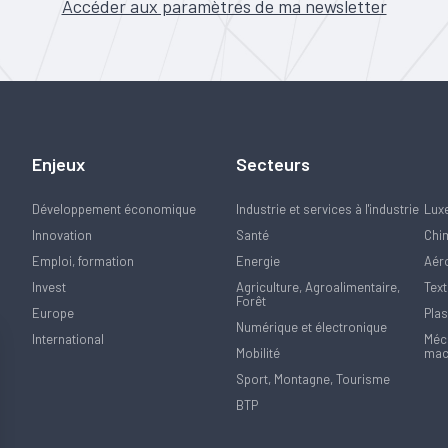
Accéder aux paramètres de ma newsletter
Enjeux
Secteurs
Développement économique
Industrie et services à l'industrie
Lux
Innovation
Santé
Chi
Emploi, formation
Energie
Aér
Invest
Agriculture, Agroalimentaire,
Text
Forêt
Europe
Plas
Numérique et électronique
International
Méca
Mobilité
mac
Sport, Montagne, Tourisme
BTP