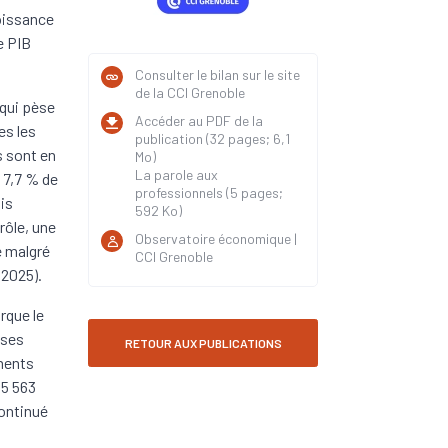
oissance
e PIB
Consulter le bilan sur le site
de la CCI Grenoble
 qui pèse
Accéder au PDF de la
es les
publication (32 pages; 6,1
s sont en
Mo)
La parole aux
 7,7 % de
professionnels (5 pages;
is
592 Ko)
rôle, une
Observatoire économique |
e malgré
CCI Grenoble
 2025).
rque le
ises
RETOUR AUX PUBLICATIONS
ements
 5 563
continué