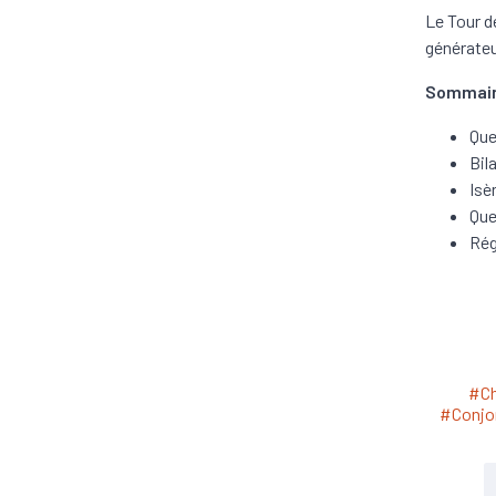
Le Tour d
générate
Sommair
Que
Bil
Isè
Que
Rég
#Ch
#Conjo