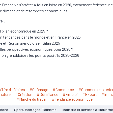
e France va s’arrêter 4 fois en Isère en 2026, événement fédérateur e
ur d’image et de retombées économiques.
e :
l bilan économique en 2025 ?
an tendances dans le monde et en France en 2025
re et Région grenobloise : Bilan 2025
lles perspectives économiques pour 2026 ?
ion grenobloise : les points positifs 2025-2026
iffre d'affaires
#Chômage
#Commerce
#Commerce extérie
ncture
#Création
#Défaillance
#Emploi
#Export
#Immob
#Marché du travail
#Tendance économique
Isère
Sport, Montagne, Tourisme
Industrie et services à l'industrie