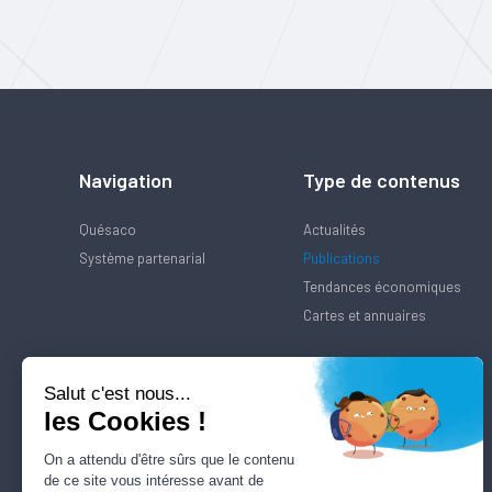
Navigation
Type de contenus
Quésaco
Actualités
Système partenarial
Publications
Tendances économiques
Cartes et annuaires
Salut c'est nous...
les Cookies !
On a attendu d'être sûrs que le contenu
de ce site vous intéresse avant de