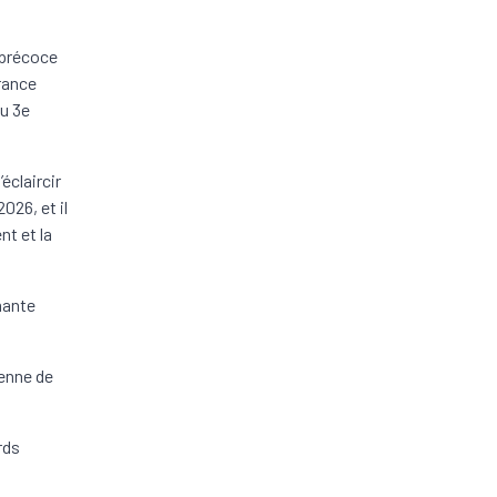
 précoce
France
au 3e
éclaircir
026, et il
nt et la
mante
éenne de
rds