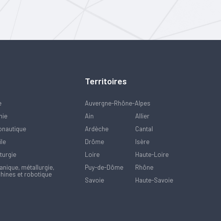
Territoires
e
Auvergne-Rhône-Alpes
mie
Ain
Allier
onautique
Ardèche
Cantal
ile
Drôme
Isère
turgie
Loire
Haute-Loire
nique, métallurgie,
Puy-de-Dôme
Rhône
hines et robotique
Savoie
Haute-Savoie