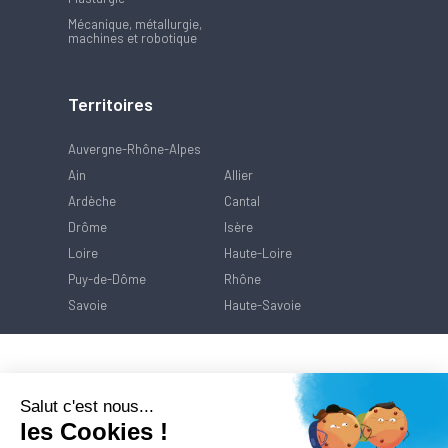
Mécanique, métallurgie,
machines et robotique
Territoires
Auvergne-Rhône-Alpes
Ain
Allier
Ardèche
Cantal
Drôme
Isère
Loire
Haute-Loire
Puy-de-Dôme
Rhône
Savoie
Haute-Savoie
Salut c'est nous...
les Cookies !