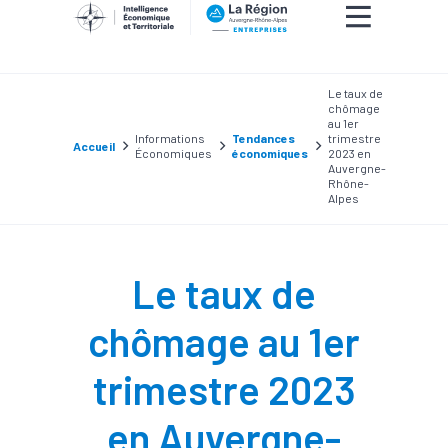
Le taux de
chômage
au 1er
Informations
Tendances
trimestre
Accueil
Économiques
économiques
2023 en
Auvergne-
Rhône-
Alpes
Le taux de
chômage au 1er
trimestre 2023
en Auvergne-