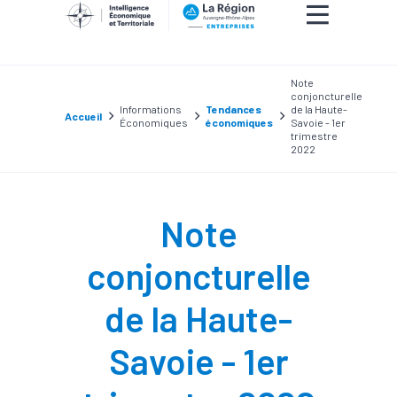
Note
conjoncturelle
Informations
Tendances
de la Haute-
Accueil
Économiques
économiques
Savoie - 1er
trimestre
2022
Note
conjoncturelle
de la Haute-
Savoie - 1er