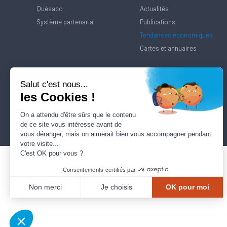
Quésaco
Actualités
Système partenarial
Publications
Tendances économiques
Cartes et annuaires
Salut c'est nous...
les Cookies !
On a attendu d'être sûrs que le contenu
de ce site vous intéresse avant de
vous déranger, mais on aimerait bien vous accompagner pendant
votre visite...
C'est OK pour vous ?
Consentements certifiés par
Non merci
Je choisis
OK pour moi
Axeptio consent
Plateforme de Gestion du Consentement : Personnalisez vos Options
Notre plateforme vous permet d'adapter et de gérer vos paramètres de confidentialité, en ga