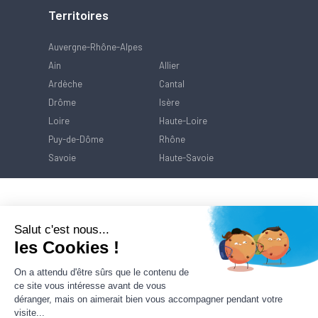
Territoires
Auvergne-Rhône-Alpes
Ain
Allier
Ardèche
Cantal
Drôme
Isère
Loire
Haute-Loire
Puy-de-Dôme
Rhône
Savoie
Haute-Savoie
Salut c'est nous...
les Cookies !
On a attendu d'être sûrs que le contenu de
ce site vous intéresse avant de vous
déranger, mais on aimerait bien vous accompagner pendant votre
visite...