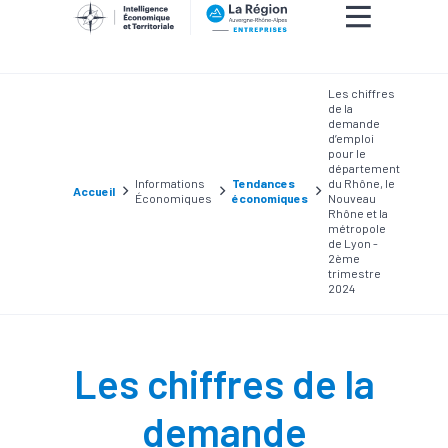
Les chiffres
de la
demande
d’emploi
pour le
département
Informations
Tendances
du Rhône, le
Accueil
Économiques
économiques
Nouveau
Rhône et la
métropole
de Lyon -
2ème
trimestre
2024
Les chiffres de la
demande