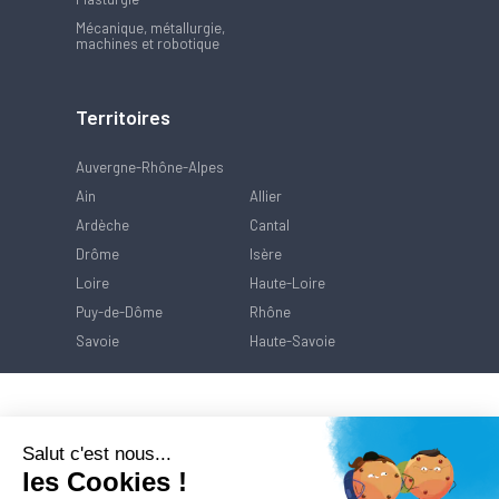
Mécanique, métallurgie,
machines et robotique
Territoires
Auvergne-Rhône-Alpes
Ain
Allier
Ardèche
Cantal
Drôme
Isère
Loire
Haute-Loire
Puy-de-Dôme
Rhône
Savoie
Haute-Savoie
Salut c'est nous...
les Cookies !