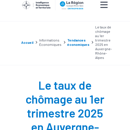
Le taux de
chômage
au 1er
Informations
Tendances
trimestre
Accueil
Économiques
économiques
2025 en
Auvergne-
Rhône-
Alpes
Le taux de
chômage au 1er
trimestre 2025
en Auvergne-