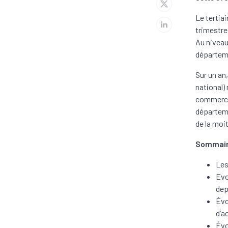
Le tertia
trimestre
Au niveau
départeme
Sur un an
national)
commerce 
départeme
de la moi
Sommair
Les
Evo
dep
Évo
d’a
Évo