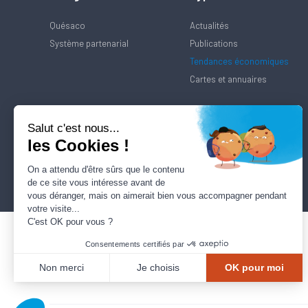
Quésaco
Actualités
Système partenarial
Publications
Tendances économiques
Cartes et annuaires
Salut c'est nous...
les Cookies !
On a attendu d'être sûrs que le contenu
de ce site vous intéresse avant de
vous déranger, mais on aimerait bien vous accompagner pendant
votre visite...
C'est OK pour vous ?
Consentements certifiés par
Non merci
Je choisis
OK pour moi
Axeptio consent
Plateforme de Gestion du Consentement : Personnalisez vos Options