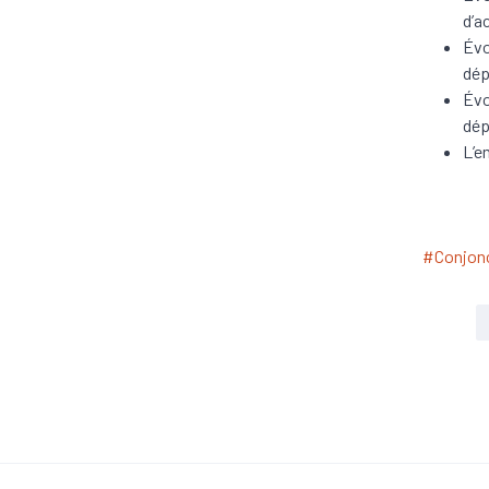
d’a
Évo
dép
Évo
dép
L’e
#Conjon