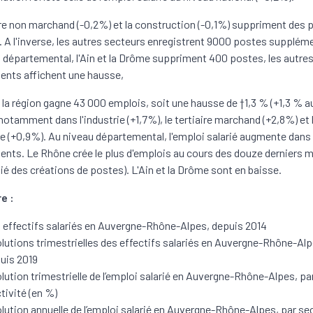
ire non marchand (-0,2%) et la construction (-0,1%) suppriment des 
. A l'inverse, les autres secteurs enregistrent 9000 postes supplém
 départemental, l'Ain et la Drôme suppriment 400 postes, les autre
nts affichent une hausse,
, la région gagne 43 000 emplois, soit une hausse de †1,3 % (+1,3 % a
 notamment dans l'industrie (+1,7%), le tertiaire marchand (+2,8%) et 
(+0,9%). Au niveau départemental, l'emploi salarié augmente dans
nts. Le Rhône crée le plus d'emplois au cours des douze derniers m
tié des créations de postes). L'Ain et la Drôme sont en baisse.
e :
 effectifs salariés en Auvergne-Rhône-Alpes, depuis 2014
lutions trimestrielles des effectifs salariés en Auvergne-Rhône-Alp
uis 2019
lution trimestrielle de l’emploi salarié en Auvergne-Rhône-Alpes, pa
ctivité (en %)
lution annuelle de l’emploi salarié en Auvergne-Rhône-Alpes, par se