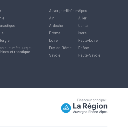
e
Auvergne-Rhône-Alpes
mie
Ain
Allier
onautique
Ardèche
Cantal
ile
Drôme
Isère
turgie
Loire
Haute-Loire
nique, métallurgie,
Puy-de-Dôme
Rhône
hines et robotique
Savoie
Haute-Savoie