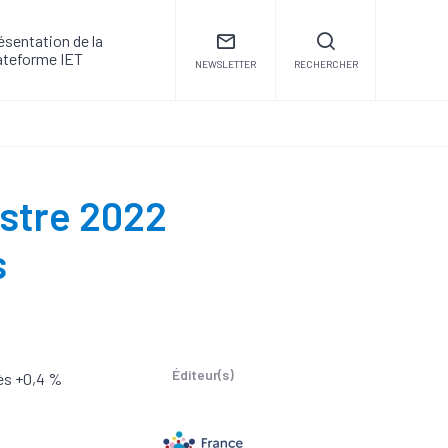
ésentation de la
ateforme IET
NEWSLETTER
RECHERCHER
estre 2022
s
Éditeur(s)
rès +0,4 %