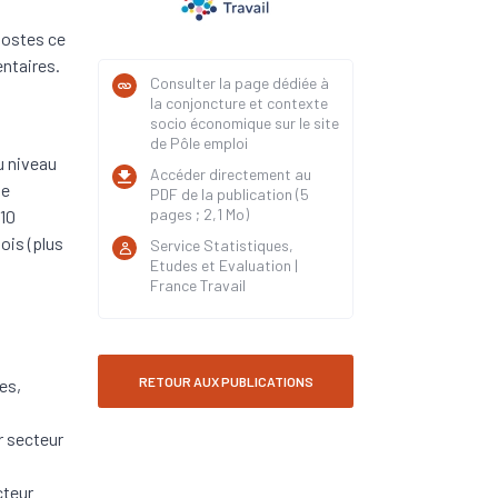
postes ce
entaires.
Consulter la page dédiée à
s
la conjoncture et contexte
socio économique sur le site
de Pôle emploi
u niveau
Accéder directement au
le
PDF de la publication (5
pages ; 2,1 Mo)
 10
ois (plus
Service Statistiques,
Etudes et Evaluation |
France Travail
RETOUR AUX PUBLICATIONS
es,
r secteur
cteur