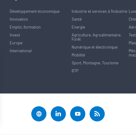
Développement économique
Industrie et services à l'industrie
Lux
Innovation
Santé
Chi
Emploi, formation
Energie
Aér
Invest
Agriculture, Agroalimentaire,
Text
Forêt
Europe
Plas
Numérique et électronique
International
Méca
Mobilité
mac
Sport, Montagne, Tourisme
BTP