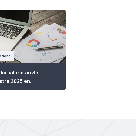
ations
loi salarié au 3e
stre 2025 en...