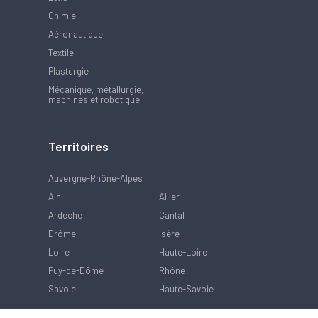
Chimie
Aéronautique
Textile
Plasturgie
Mécanique, métallurgie,
machines et robotique
Territoires
Auvergne-Rhône-Alpes
Ain
Allier
Ardèche
Cantal
Drôme
Isère
Loire
Haute-Loire
Puy-de-Dôme
Rhône
Savoie
Haute-Savoie