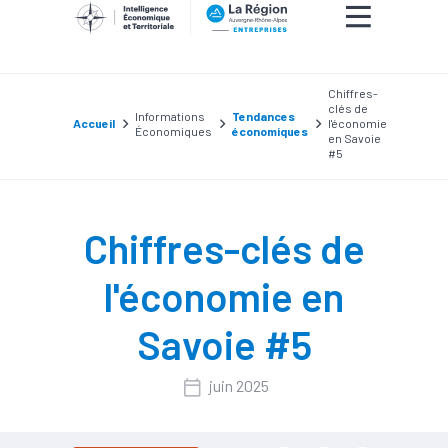
Chiffres-
clés de
Informations
Tendances
Accueil
l'économie
Économiques
économiques
en Savoie
#5
Chiffres-clés de
l'économie en
Savoie #5
juin 2025