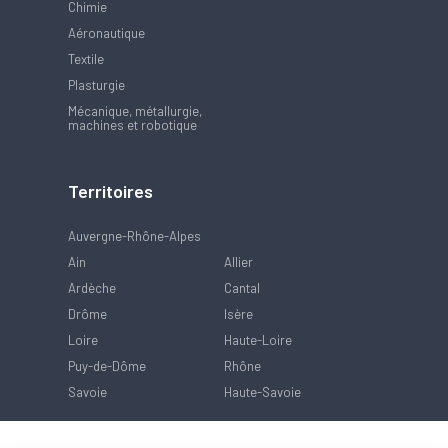
Chimie
Aéronautique
Textile
Plasturgie
Mécanique, métallurgie,
machines et robotique
Territoires
Auvergne-Rhône-Alpes
Ain
Allier
Ardèche
Cantal
Drôme
Isère
Loire
Haute-Loire
Puy-de-Dôme
Rhône
Savoie
Haute-Savoie