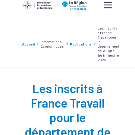
Les inscrits
à France
Travail pour
Informations
le
Accueil
Publications
Économiques
département
de la Loire -
1er trimestre
2025
Les inscrits à
France Travail
pour le
département de