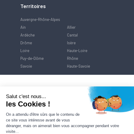
Territoires
Auvergne-Rhône-Alpes
Ain
Allier
Ardèche
Cantal
Drôme
Isère
Loire
Haute-Loire
Puy-de-Dôme
Rhône
Savoie
Haute-Savoie
Salut c'est nous...
les Cookies !
On a attendu d'être sûrs que le contenu de
ce site vous intéresse avant de vous
déranger, mais on aimerait bien vous accompagner pendant votre
visite...