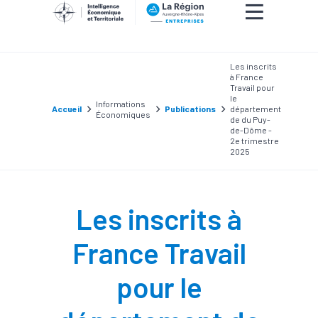
Les inscrits
à France
Travail pour
le
Informations
Accueil
Publications
département
Économiques
de du Puy-
de-Dôme -
2e trimestre
2025
Les inscrits à
France Travail
pour le