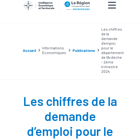
Les chiffres
de la
demande
d’emploi
Informations
pour le
Accueil
Publications
Économiques
département
de l'Ardèche
- 2ème
trimestre
2024
Les chiffres de la
demande
d’emploi pour le