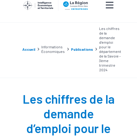
Les chiffres
de la
demande
d’emploi
Informations
pour le
Accueil
Publications
Économiques
département
de la Savoie -
3ème
trimestre
2024
Les chiffres de la
demande
d’emploi pour le