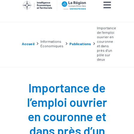
Importance
de l’emploi
ouvrier en
Informations
couronne
Accueil
Publications
Économiques
et dans
près d’un
pôle sur
deux
Importance de
l’emploi ouvrier
en couronne et
dans près d’un