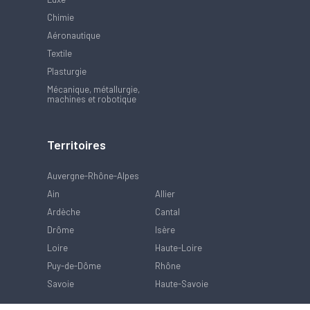
Chimie
Aéronautique
Textile
Plasturgie
Mécanique, métallurgie,
machines et robotique
Territoires
Auvergne-Rhône-Alpes
Ain
Allier
Ardèche
Cantal
Drôme
Isère
Loire
Haute-Loire
Puy-de-Dôme
Rhône
Savoie
Haute-Savoie